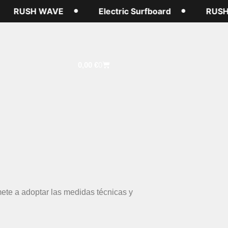
RUSH WAVE
Electric Surfboard
RUSH W
0,00
€
0
mete a adoptar las medidas técnicas y