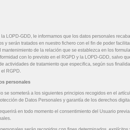
 la LOPD-GDD, le informamos que los datos personales recabad
 serán tratados en nuestro fichero con el fin de poder facilita
el mantenimiento de la relación que se establezca en los formula
nformidad con lo previsto en el RGPD y la LOPD-GDD, salvo que
de actividades de tratamiento que especifica, según sus finalida
n el RGPD.
tos personales
o se someterá a los siguientes principios recogidos en el artícu
otección de Datos Personales y garantía de los derechos digita
 se requerirá en todo momento el consentimiento del Usuario prev
nales.
os personales serán recogidos con fines determinados, explícitos 