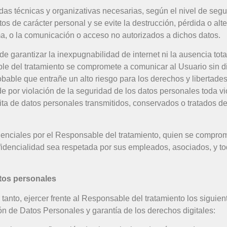
as técnicas y organizativas necesarias, según el nivel de segu
os de carácter personal y se evite la destrucción, pérdida o alte
ma, o la comunicación o acceso no autorizados a dichos datos.
e garantizar la inexpugnabilidad de internet ni la ausencia to
ble del tratamiento se compromete a comunicar al Usuario sin d
bable que entrañe un alto riesgo para los derechos y libertades
de por violación de la seguridad de los datos personales toda v
ícita de datos personales transmitidos, conservados o tratados 
enciales por el Responsable del tratamiento, quien se comprome
fidencialidad sea respetada por sus empleados, asociados, y to
atos personales
r tanto, ejercer frente al Responsable del tratamiento los sigu
n de Datos Personales y garantía de los derechos digitales: