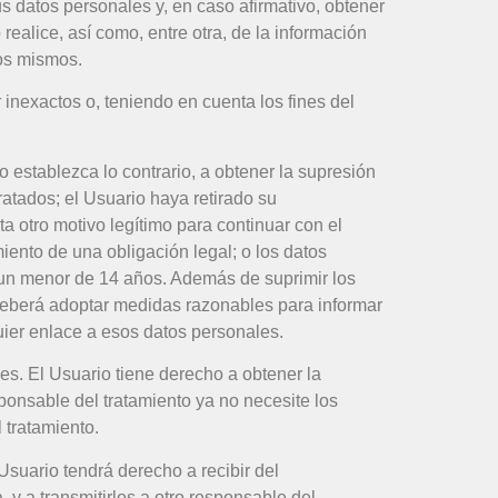
s datos personales y, en caso afirmativo, obtener
ealice, así como, entre otra, de la información
los mismos.
inexactos o, teniendo en cuenta los fines del
o establezca lo contrario, a obtener la supresión
atados; el Usuario haya retirado su
ta otro motivo legítimo para continuar con el
iento de una obligación legal; o los datos
a un menor de 14 años. Además de suprimir los
, deberá adoptar medidas razonables para informar
uier enlace a esos datos personales.
les. El Usuario tiene derecho a obtener la
sponsable del tratamiento ya no necesite los
 tratamiento.
Usuario tendrá derecho a recibir del
y a transmitirlos a otro responsable del