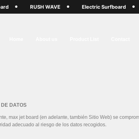
d
RUSH WAVE
Electric Surfboard
Home
About us
Product List
Contact
N DE DATOS
ente, max jet board (en adelante, también Sitio Web) se compro
ridad adecuado al riesgo de los datos recogidos.