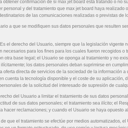
 obtener confirmación de si max jet board está tratando o no su
 personal y del tratamiento que max jet board haya realizado o r
 destinatarios de las comunicaciones realizadas o previstas de 
uario a que se modifiquen sus datos personales que resulten ser 
Es el derecho del Usuario, siempre que la legislación vigente n
necesarios para los fines para los cuales fueron recogidos o tr
n otra base legal; el Usuario se oponga al tratamiento y no exis
ilícitamente; los datos personales deban suprimirse en cumplim
 oferta directa de servicios de la sociedad de la información 
en cuenta la tecnología disponible y el coste de su aplicación
personales de la solicitud del interesado de supresión de cualq
derecho del Usuario a limitar el tratamiento de sus datos persona
titud de sus datos personales; el tratamiento sea ilícito; el Re
ra hacer reclamaciones; y cuando el Usuario se haya opuesto al
 de que el tratamiento se efectúe por medios automatizados, el 
 en un formato estructurado, de uso común y lectura mecánica, 