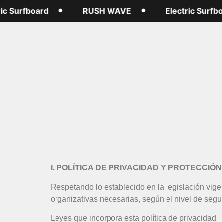
 Surfboard
RUSH WAVE
Electric Surfboar
I. POLÍTICA DE PRIVACIDAD Y PROTECCIÓ
Respetando lo establecido en la legislación vig
organizativas necesarias, según el nivel de segu
Leyes que incorpora esta política de privacidad